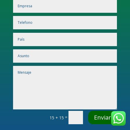
Enviar
=
15 + 15